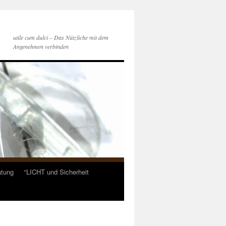
utile cum dulci – Das Nützliche mit dem
Angenehmen verbinden
atung
°LICHT und Sicherheit