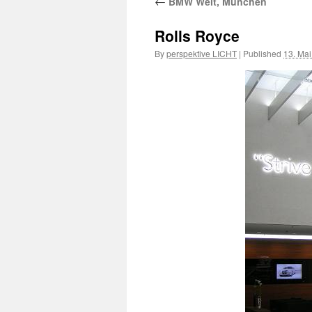
←
BMW Welt, München
Rolls Royce
By
perspektive LICHT
|
Published
13. Ma