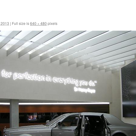
i 2013
|
Full size is
640 × 480
pixels