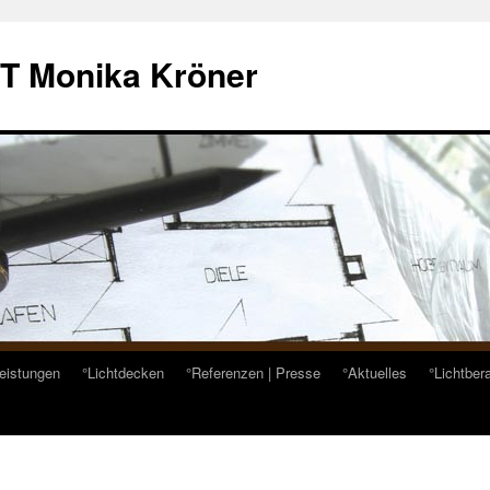
HT Monika Kröner
eistungen
°Lichtdecken
°Referenzen | Presse
°Aktuelles
°Lichtber