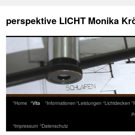
Skip
to
perspektive LICHT Monika Kr
content
°Home
°Vita
°Informationen
°Leistungen
°Lichtdecken
°
P
°Impressum
°Datenschutz