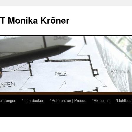
HT Monika Kröner
eistungen
°Lichtdecken
°Referenzen | Presse
°Aktuelles
°Lichtber