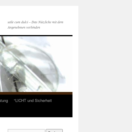
utile cum dulci – Das Nützliche mit dem
Angenehmen verbinden
atung
°LICHT und Sicherheit