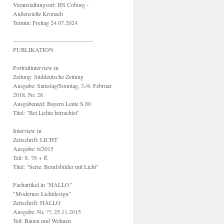
Veranstaltungsort: HS Coburg -
Außenstelle Kronach
Termin: Freitag 24.07.2024
----------------------------------------
PUBLIKATION
Portraitinterview in
Zeitung: Süddeutsche Zeitung
Ausgabe: Samstag/Sonntag, 3./4. Februar
2018, Nr. 28
Ausgabenteil: Bayern Leute S.80
Titel: "Bei Lichte betrachtet"
Interview in
Zeitschrift: LICHT
Ausgabe: 6/2015
Teil: S. 78 + ff.
Titel: "Serie: Berufsbilder mit Licht"
Fachartikel in "HALLO"
"Modernes Lichtdesign"
Zeitschrift: HALLO
Ausgabe: Nr. ??, 25.11.2015
Teil: Bauen und Wohnen