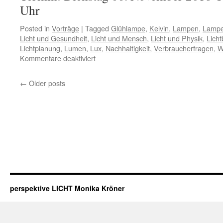
Uhr
Posted in
Vorträge
|
Tagged
Glühlampe
,
Kelvin
,
Lampen
,
Lampe
Licht und Gesundheit
,
Licht und Mensch
,
Licht und Physik
,
Lich
Lichtplanung
,
Lumen
,
Lux
,
Nachhaltigkeit
,
Verbraucherfragen
,
W
Kommentare deaktiviert
←
Older posts
perspektive LICHT Monika Kröner