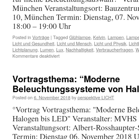
München Veranstaltungsort: Bauzentru
10, München Termin: Dienstag, 07. No
18:00 – 19:00 Uhr
Posted in
Vorträge
|
Tagged
Glühlampe
,
Kelvin
,
Lampen
,
Lampe
Licht und Gesundheit
,
Licht und Mensch
,
Licht und Physik
,
Lich
Lichtplanung
,
Lumen
,
Lux
,
Nachhaltigkeit
,
Verbraucherfragen
,
W
Kommentare deaktiviert
Vortragsthema: “Moderne
Beleuchtungssysteme von Hal
Posted on
6. November 2018
by
perspektive LICHT
°Vortrag Vortragsthema: "Moderne Bel
Halogen bis LED" Veranstalter: MVHS
Veranstaltungsort: Albert-Rosshaupter-
Termin: Dienstag 06. November 2018 Uh